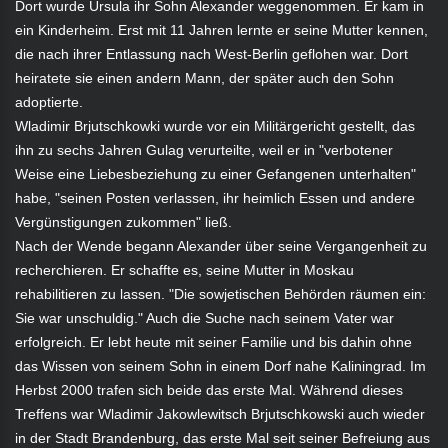
Dort wurde Ursula ihr Sohn Alexander weggenommen. Er kam in
ein Kinderheim. Erst mit 11 Jahren lernte er seine Mutter kennen,
die nach ihrer Entlassung nach West-Berlin geflohen war. Dort
heiratete sie einen andern Mann, der später auch den Sohn
adoptierte.
Wladimir Brjutschkowki wurde vor ein Militärgericht gestellt, das
ihn zu sechs Jahren Gulag verurteilte, weil er in "verbotener
Weise eine Liebesbeziehung zu einer Gefangenen unterhalten"
habe, "seinen Posten verlassen, ihr heimlich Essen und andere
Vergünstigungen zukommen" ließ.
Nach der Wende begann Alexander über seine Vergangenheit zu
recherchieren. Er schaffte es, seine Mutter in Moskau
rehabilitieren zu lassen. "Die sowjetischen Behörden räumen ein:
Sie war unschuldig." Auch die Suche nach seinem Vater war
erfolgreich. Er lebt heute mit seiner Familie und bis dahin ohne
das Wissen von seinem Sohn in einem Dorf nahe Kaliningrad. Im
Herbst 2000 trafen sich beide das erste Mal. Während dieses
Treffens war Wladimir Jakowlewitsch Brjutschkowski auch wieder
in der Stadt Brandenburg, das erste Mal seit seiner Befreiung aus